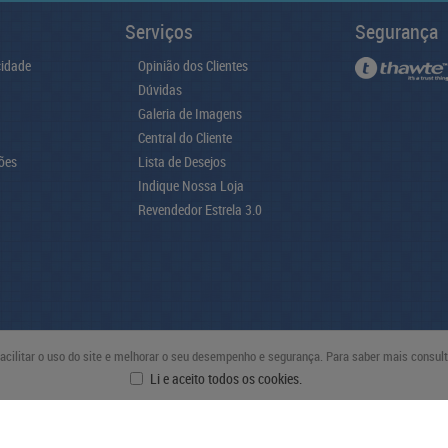
Serviços
Segurança
cidade
Opinião dos Clientes
Dúvidas
Galeria de Imagens
Central do Cliente
ões
Lista de Desejos
Indique Nossa Loja
Revendedor Estrela 3.0
 facilitar o uso do site e melhorar o seu desempenho e segurança. Para saber mais consu
Li e aceito todos os cookies.