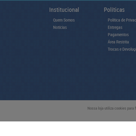
Institucional
Políticas
Quem Somos
Política de Priva
Notícias
Entregas
Pagamentos
Área Restrita
Trocas e Devoluç
Nossa loja utiliza cookies para
pague com