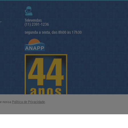
Televendas
(11) 2391-1236
segunda a sexta, das 8h00 às 17h30
lte nossa
Política de Privacidade
.
Tecnologia