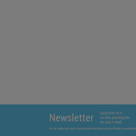
Cadastre-se e
Newsletter
receba promoções
no seu e-mail
Ao se cadastrar você concorda em receber nossas ofertas e novidad