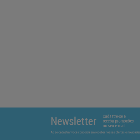
Cadastre-se e
Newsletter
receba promoções
no seu e-mail
Ao se cadastrar você concorda em receber nossas ofertas e novidad