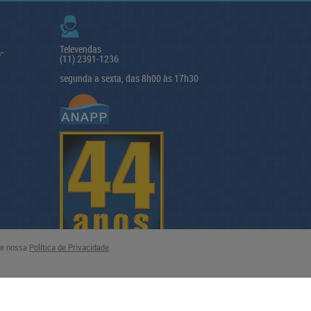
Televendas
(11) 2391-1236
segunda a sexta, das 8h00 às 17h30
lte nossa
Política de Privacidade
.
Tecnologia