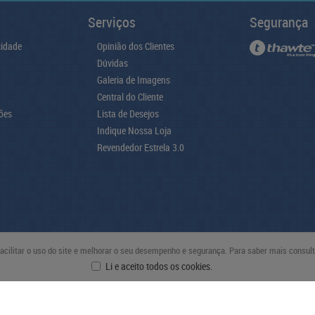
Serviços
Segurança
cidade
Opinião dos Clientes
Dúvidas
Galeria de Imagens
Central do Cliente
ões
Lista de Desejos
Indique Nossa Loja
Revendedor Estrela 3.0
 facilitar o uso do site e melhorar o seu desempenho e segurança. Para saber mais consu
Li e aceito todos os cookies.