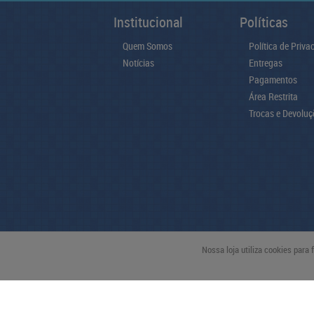
Institucional
Políticas
Quem Somos
Política de Priva
Notícias
Entregas
Pagamentos
Área Restrita
Trocas e Devoluç
Nossa loja utiliza cookies para
pague com