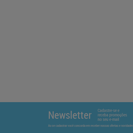
Cadastre-se e
Newsletter
receba promoções
no seu e-mail
Ao se cadastrar você concorda em receber nossas ofertas e novidad