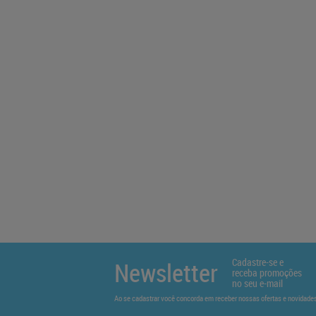
Cadastre-se e
Newsletter
receba promoções
no seu e-mail
Ao se cadastrar você concorda em receber nossas ofertas e novidad