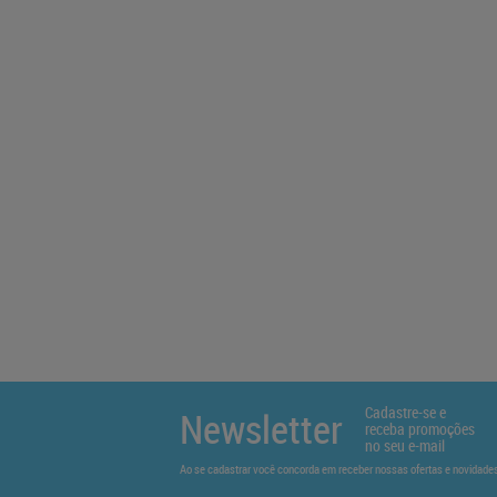
Cadastre-se e
Newsletter
receba promoções
no seu e-mail
Ao se cadastrar você concorda em receber nossas ofertas e novidad